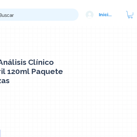
Iniciar sesión
nálisis Clínico
ril 120ml Paquete
zas
Precio
N