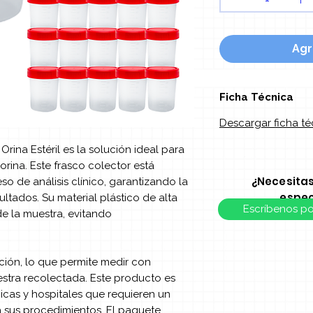
Agr
Ficha Técnica
Descargar ficha té
 Orina Estéril es la solución ideal para
rina. Este frasco colector está
¿Necesita
so de análisis clínico, garantizando la
espec
sultados. Su material plástico de alta
Escríbenos p
de la muestra, evitando
ión, lo que permite medir con
estra recolectada. Este producto es
nicas y hospitales que requieren un
ra sus procedimientos. El paquete