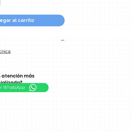
egar al carrito
cnica
s atención más
ializada?
or WhatsApp