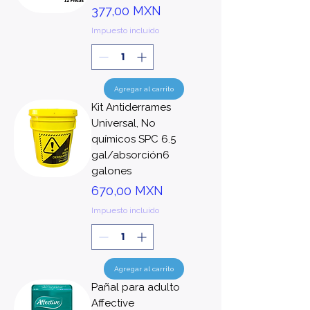
Precio
377,00 MXN
Impuesto incluido
Agregar al carrito
Kit Antiderrames
Universal, No
químicos SPC 6.5
gal/absorción6
galones
Precio
670,00 MXN
Impuesto incluido
Agregar al carrito
Pañal para adulto
Affective