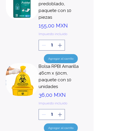
predoblado,
paquete con 10
piezas
Precio
155,00 MXN
Impuesto incluido
Agregar al carrito
Bolsa RPBI Amarilla
46cm x 50cm,
paquete con 10
unidades
Precio
36,00 MXN
Impuesto incluido
Agregar al carrito