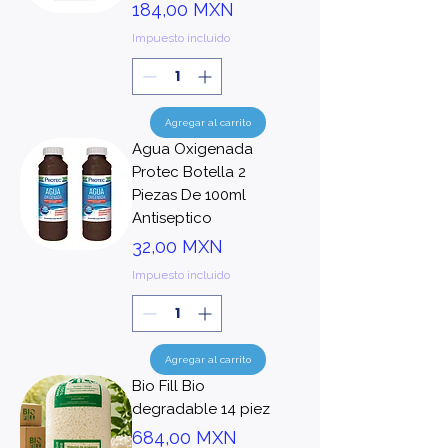
Precio
184,00 MXN
Impuesto incluido
Agregar al carrito
Agua Oxigenada
Protec Botella 2
Piezas De 100ml
Antiseptico
Precio
32,00 MXN
Impuesto incluido
Agregar al carrito
Bio Fill Bio
degradable 14 piez
Precio
684,00 MXN