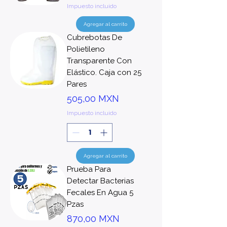
Impuesto incluido
Agregar al carrito
Cubrebotas De
Polietileno
Transparente Con
Elástico. Caja con 25
Pares
Precio
505,00 MXN
Impuesto incluido
Agregar al carrito
Prueba Para
Detectar Bacterias
Fecales En Agua 5
Pzas
Precio
870,00 MXN