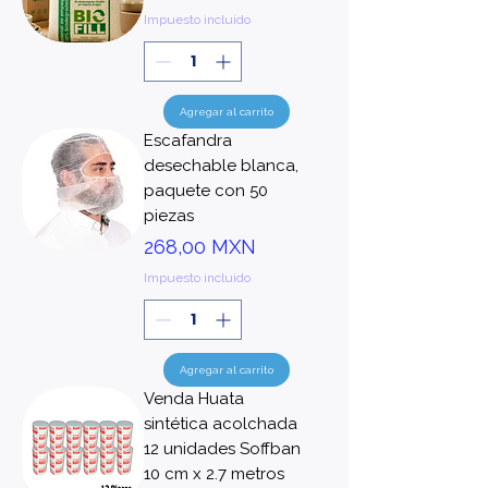
Impuesto incluido
Agregar al carrito
Escafandra
desechable blanca,
paquete con 50
piezas
Precio
268,00 MXN
Impuesto incluido
Agregar al carrito
Venda Huata
sintética acolchada
12 unidades Soffban
10 cm x 2.7 metros