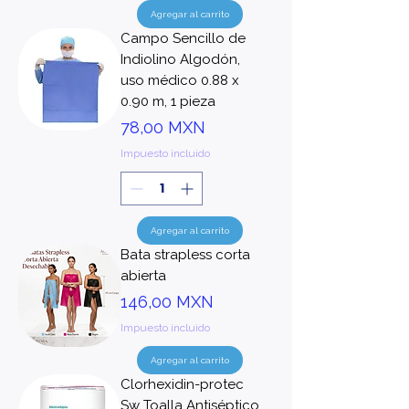
Agregar al carrito
Campo Sencillo de
Indiolino Algodón,
uso médico 0.88 x
0.90 m, 1 pieza
Precio
78,00 MXN
Impuesto incluido
Agregar al carrito
Bata strapless corta
abierta
Precio
146,00 MXN
Impuesto incluido
Agregar al carrito
Clorhexidin-protec
Sw Toalla Antiséptico