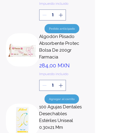
Impuesto incluido
Pedido anticipado
Algodón Plisado
Absorbente Protec
Bolsa De 200gr
Farmacia
Precio
284,00 MXN
Impuesto incluido
Agregar al carrito
100 Agujas Dentales
Desechables
Estériles Uniseal
0.30x21 Mm