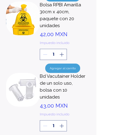
Bolsa RPBI Amarilla
30cm x 40cm,
paquete con 20
unidades
Precio
42,00 MXN
Impuesto incluido
Agregar al carrito
Bd Vacutainer Holder
de un solo uso,
bolsa con 10
unidades
Precio
43,00 MXN
Impuesto incluido