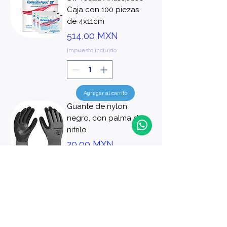
Caja con 100 piezas
de 4x11cm
Precio
514,00 MXN
Impuesto incluido
Agregar al carrito
Guante de nylon
negro, con palma de
nitrilo
Precio
29,00 MXN
Impuesto incluido
Agregar al carrito
Bolsa RPBI Roja
46cm x 50cm,
paquete con 10
unidades