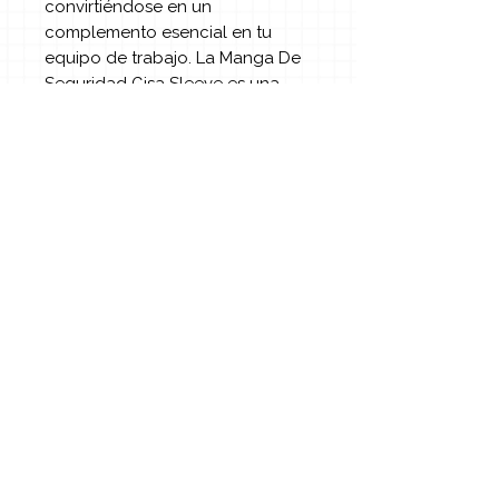
convirtiéndose en un
complemento esencial en tu
equipo de trabajo. La Manga De
Seguridad Gisa Sleeve es una
opción práctica tanto para
profesionales como para
entusiastas del bricolaje que
requieren protección óptima.
Invertir en este accesorio no solo
mejora tu seguridad, sino que
también aumenta tu confianza al
realizar tareas que requieren
precisión y cuidado.
¿Necesitas atención más
especializada?
Escríbenos por WhatsApp