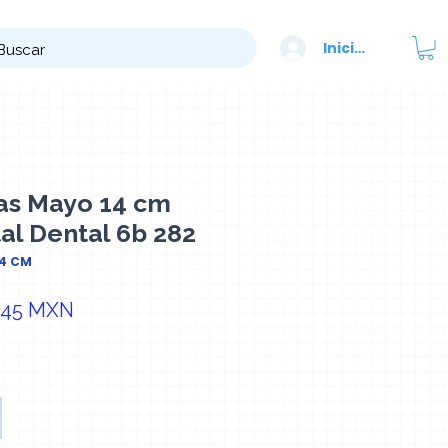
Iniciar sesión
as Mayo 14 cm
al Dental 6b 282
14 CM
cio
Precio de oferta
,45 MXN