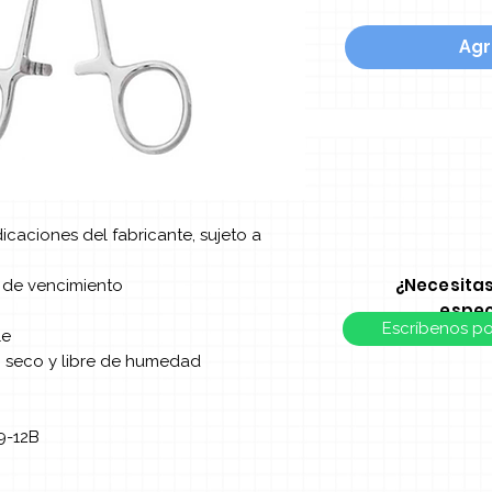
Agr
ndicaciones del fabricante, sujeto a
¿Necesita
a de vencimiento
espec
Escríbenos p
le
, seco y libre de humedad
9-12B