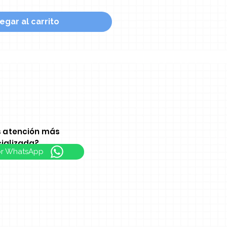
egar al carrito
s atención más
ializada?
or WhatsApp