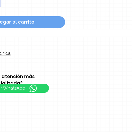
egar al carrito
cnica
s atención más
ializada?
or WhatsApp