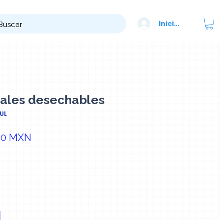
Iniciar sesión
ales desechables
UL
cio
Precio de oferta
00 MXN