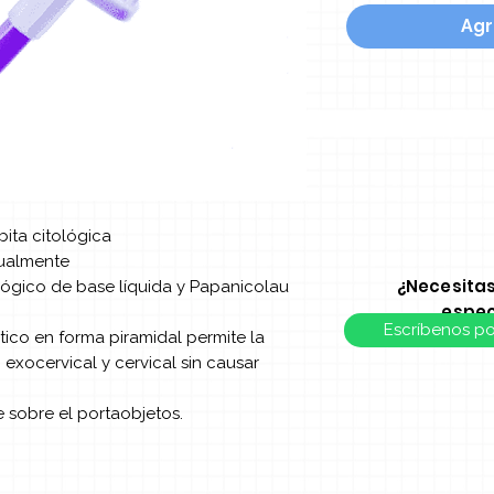
Agr
ita citológica
dualmente
¿Necesita
ológico de base líquida y Papanicolau
espec
Escríbenos p
tico en forma piramidal permite la
exocervical y cervical sin causar
e sobre el portaobjetos.