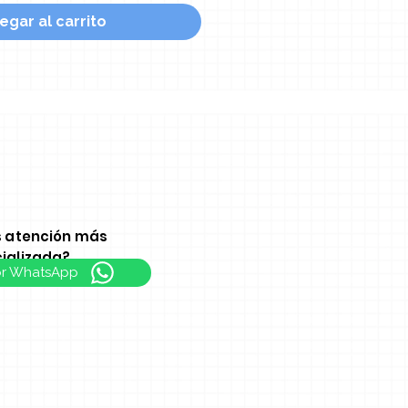
egar al carrito
s atención más
ializada?
or WhatsApp